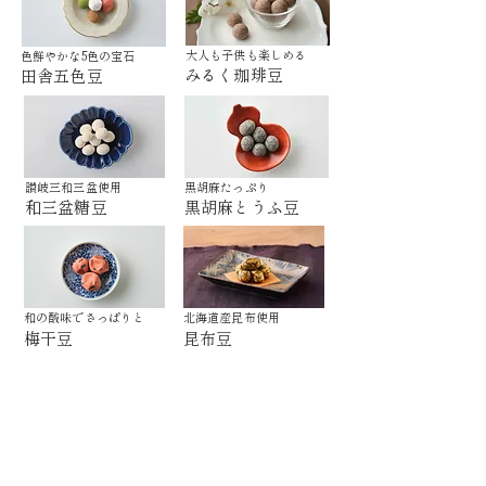
​大人も子供も楽しめる
​色鮮やかな5色の宝石
みるく珈琲豆
田舎五色豆
讃岐三和三盆使用
黒胡麻たっぷり
和三盆糖豆
黒胡麻とうふ豆
和の酸味でさっぱりと
北海道産昆布使用
梅干豆
昆布豆
TOP
​創業明治2年 豆徳について
​豆菓子