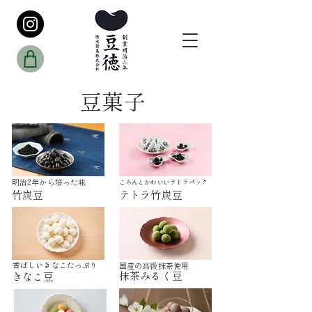
豆菓子
​明治2年から培った味
​ころんとかわいいテトラパック
竹炭豆
テトラ竹炭豆
香ばしいきなこたっぷり
​国産の高級抹茶使用
抹茶みるく豆
きなこ豆