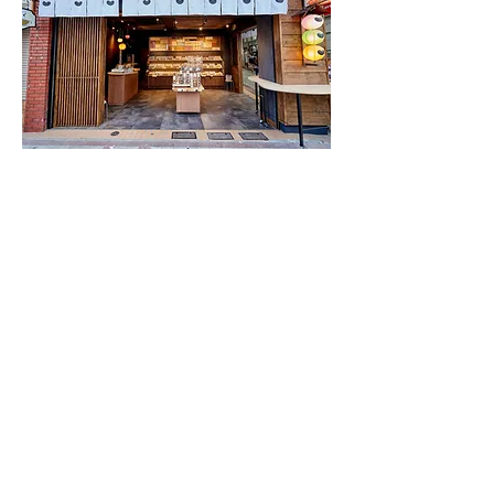
TOP
​創業明治2年 豆徳について
​豆菓子
チップス
贈り物・手土産
店舗
​メディア掲載