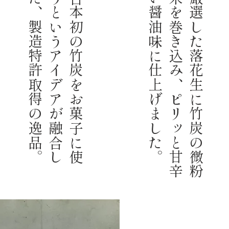
。
日
本
初
の
竹
炭
を
お
菓
子
に
使
う
と
い
う
ア
イ
デ
ア
が
融
合
し
た
、
製
造
特
許
取
得
の
逸
品
。
厳
選
し
た
落
花
生
に
竹
炭
の
微
粉
末
を
巻
き
込
み
、
ピ
リ
ッ
と
甘
辛
い
醤
油
味
に
仕
上
げ
ま
し
た