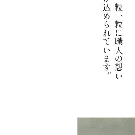
。
一
粒
一
粒
に
職
人
の
想
い
が
込
め
ら
れ
て
い
ま
す