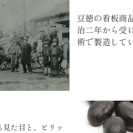
豆徳の看板商
治二年から受
術で製造して
る見た目と、ピリッ