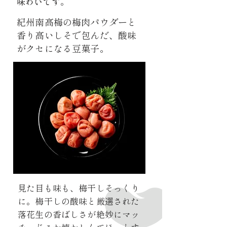
味わいです。
紀州南高梅の梅肉パウダーと
香り高いしそで包んだ、
酸味
がクセになる豆菓子。
見た目も味も、梅干しそっくり
に。梅干しの酸味と厳選された
落花生の香ばしさが絶妙にマッ