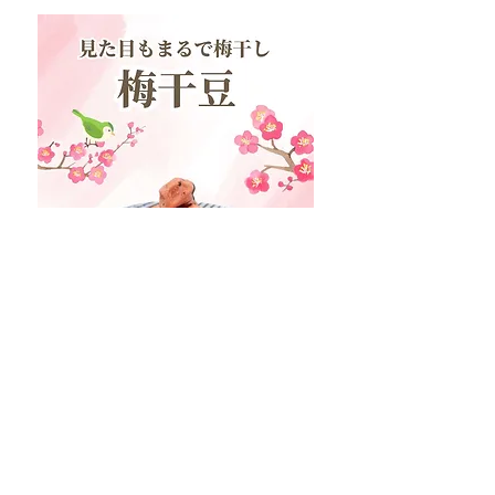
​梅のうまみ一粒に
​梅干豆
432円
(税込)