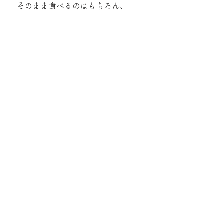
そのまま食べるのはもちろん、
アレンジしても楽しめます。デ
ィップして食べることで味のバ
リエーションが広がります。
7種の野菜を詰め込んだ
​野菜アラカルト