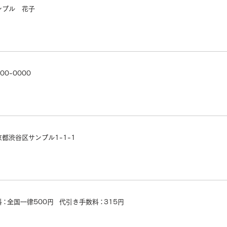
ンプル 花子
00-0000
京都渋谷区サンプル1-1-1
料：
全国一律500円
代引き手数
料：
315円