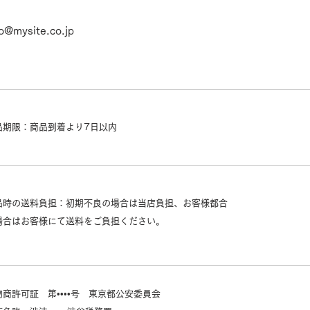
fo@mysite.co.jp
品期限：商品到着より7日以内
品時の送料負担：初期不良の場合は当店負担、お客様都合
場合はお客様にて送料をご負担ください。
物商許可証 第••••号 東京都公安委員会