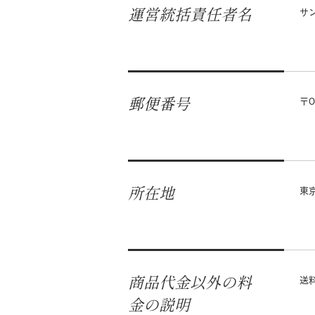
運営統括責任者名
サ
郵便番号
〒0
所在地
東
商品代金以外の料
送
金の説明