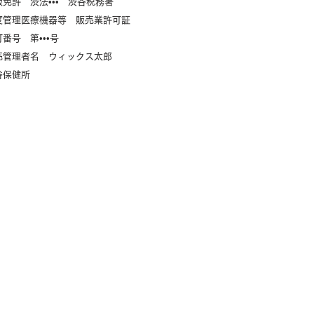
販免許 渋法••• 渋谷税務署
度管理医療機器等 販売業許可証
番号 第•••号
売管理者名 ウィックス太郎
谷保健所