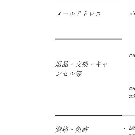
メールアドレス
in
返
返品・交換・キャ
ンセル等
返
の
資格・免許
古