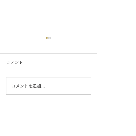
コメント
伊勢の伝統行事「お木
コメントを追加…
曳」に参加しました
2025-
2
大同生命 SV.L
MEN 広
TOP
VS大阪ブルテ
​創業明治2年 豆徳について